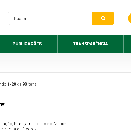
PUBLICAÇÕES
TRANSPARÊNCIA
indo
1-20
de
90
itens.
TE
denação, Planejamento e Meio Ambiente
e e poda de árvores.