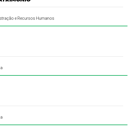
inistração e Recursos Humanos
da
da