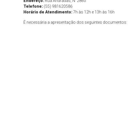
Endereço:
Rua Andradas, N°2860
Telefone:
(55) 981620586
Horário de Atendimento:
7h às 12h e 13h às 16h
É necessária a apresentação dos seguintes documentos: c