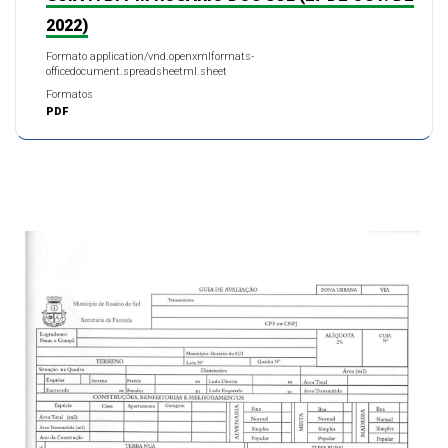
2022)
Formato application/vnd.openxmlformats-
officedocument.spreadsheetml.sheet
Formatos
PDF