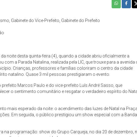
ismo, Gabinete do Vice-Prefeito, Gabinete do Prefeito
ão
a noite desta quinta-feira (4), quando a cidade abriu oficialmente a
om a Parada Natalina, realizada pela LIC, que trouxe para a avenida 
icípio. Crianças, professores e famílias coloriram o centro da cidade
ito natalino. Quase 3 mil pessoas prestigiaram o evento.
refeito Marcos Paulo e do vice-prefeito Luís André Sasso, que
cer o sentimento comunitário e resgatar o verdadeiro espírito do Nata
 mais esperado da noite: o acendimento das luzes de Natal na Praç
rações. Em seguida, o público prestigiou um show especial com a Band
tra na programação: show do Grupo Carqueja, no dia 20 de dezembro, 