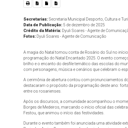
Secretarias:
Secretaria Municipal Desporto, Cultura e Tur
Data de Publicação:
5 de dezembro de 2025
Crédito da Matéria:
Dyuli Soares - Agente de Comunicaç
Fotos:
Dyuli Soares - Agente de Comunicação
A magia do Natal tomou conta de Rosário do Sul no início d
programação do Natal Encantado 2025. O evento começou c
brilho e o encanto do desfile temático das escolas do mun
com personagens, música e cenários que celebram o espír
A cerimônia de abertura contou com pronunciamentos do p
destacaram o propósito da programação deste ano: fortale
entre os rosarienses.
Após os discursos, a comunidade acompanhou o momento
Borges de Medeiros, marcando o início oficial das celeb
Festou, que animou o início das festividades.
Durante o evento também foi anunciada uma atividade ex