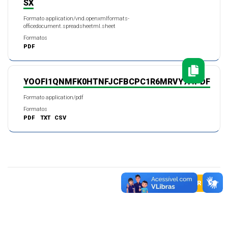
SX
Formato application/vnd.openxmlformats-
officedocument.spreadsheetml.sheet
Formatos
PDF
YOOFI1QNMFK0HTNFJCFBCPC1R6MRVY7P.PDF
Formato application/pdf
Formatos
PDF
TXT
CSV
VOLTAR