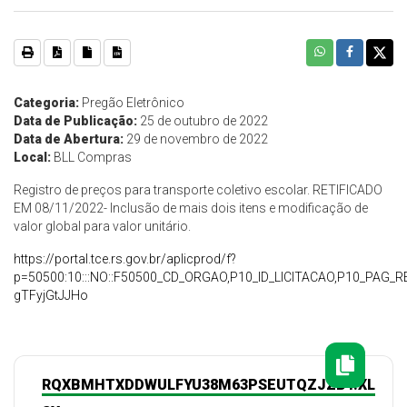
Categoria:
Pregão Eletrônico
Data de Publicação:
25 de outubro de 2022
Data de Abertura:
29 de novembro de 2022
Local:
BLL Compras
Registro de preços para transporte coletivo escolar. RETIFICADO
EM 08/11/2022- Inclusão de mais dois itens e modificação de
valor global para valor unitário.
https://portal.tce.rs.gov.br/aplicprod/f?
p=50500:10:::NO::F50500_CD_ORGAO,P10_ID_LICITACAO,P10_PA
gTFyjGtJJHo
RQXBMHTXDDWULFYU38M63PSEUTQZJZBY.XL